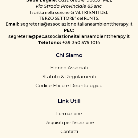
Sede Legale:
Castroreale, 98053 (ME),
Via Strada Provinciale 85 snc.
Iscritta nella sezione G "ALTRI ENTI DEL
l'ottenimento della certificazione
TERZO SETTORE” del RUNTS.
Sul primo progetto/cliente è
Email:
segreteria@associazioneitalianaambienttherapy.it
previsto un affiancamento
PEC:
La persona che sei ora ti ha portato dove sei adesso, per
segreteria@pec.associazioneitalianaambienttherapy.it
arrivare dove vuoi essere domani devi lavorare prima di
tutto su te stesso, diventare non solo la persona che merita
Telefono:
+39 340 575 1014
quei risultati ma che è in grado di ottenerli!
Chi Siamo
Elenco Associati
Statuto & Regolamenti
Codice Etico e Deontologico
Link Utili
Formazione
Requisiti per l'iscrizione
Contatti